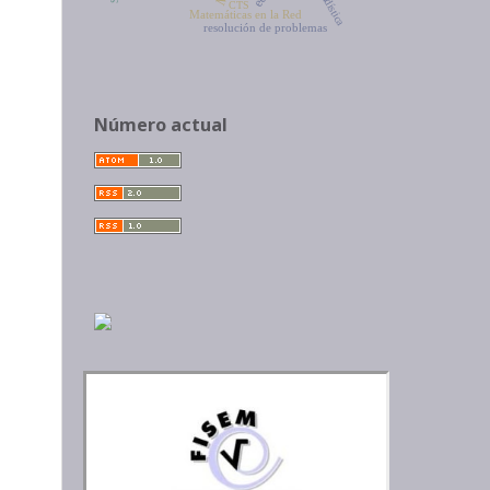
estadística
CTS
Matemáticas en la Red
resolución de problemas
Número actual