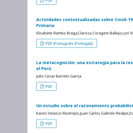
PDF
Actividades contextualizadas sobre Covid-19: 
Primaria
Elisabete Rambo Braga,Clarissa Coragem Ballejo,Lori Vi
PDF (Português (Portugal))
La metacognición: una estrategia para la re
el Perú
Julio Cesar Barreto Garcia
PDF
Un estudio sobre el razonamiento probabilíst
Karen Velasco Restrepo,Juan Carlos Galindo Realpe,Da
PDF