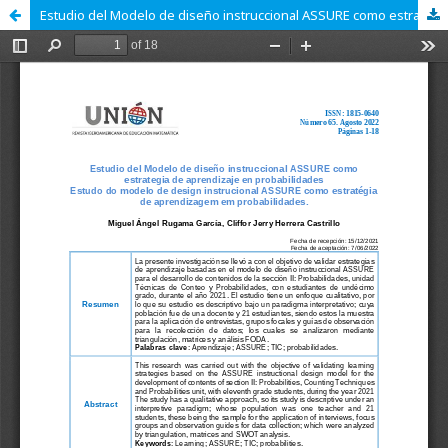
Estudio del Modelo de diseño instruccional ASSURE como estrategia de aprendizaje en probabilidades