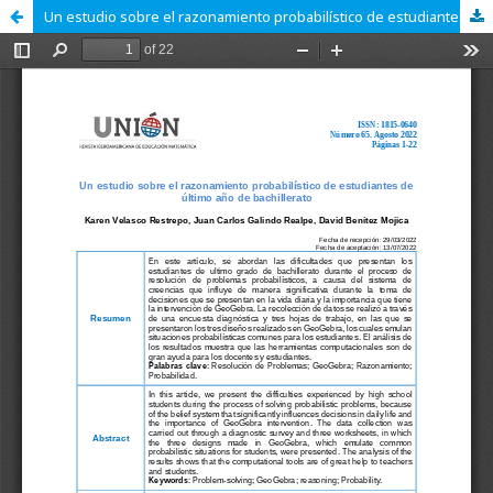
Un estudio sobre el razonamiento probabilístico de estudiantes de último año de bachillerato