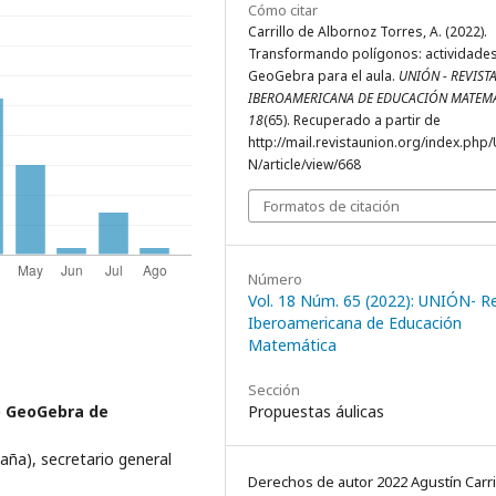
Cómo citar
Carrillo de Albornoz Torres, A. (2022).
Transformando polígonos: actividade
GeoGebra para el aula.
UNIÓN - REVIST
IBEROAMERICANA DE EDUCACIÓN MATEM
18
(65). Recuperado a partir de
http://mail.revistaunion.org/index.php
N/article/view/668
Formatos de citación
Número
Vol. 18 Núm. 65 (2022): UNIÓN- R
Iberoamericana de Educación
Matemática
Sección
Propuestas áulicas
o GeoGebra de
aña), secretario general
Derechos de autor 2022 Agustín Carri