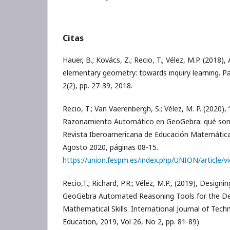
Citas
Hauer, B.; Kovács, Z.; Recio, T.; Vélez, M.P. (2018
elementary geometry: towards inquiry learning. P
2(2), pp. 27-39, 2018.
Recio, T.; Van Vaerenbergh, S.; Vélez, M. P. (2020)
Razonamiento Automático en GeoGebra: qué son y
Revista Iberoamericana de Educación Matemática
Agosto 2020, páginas 08-15.
https://union.fespm.es/index.php/UNION/article/v
Recio,T.; Richard, P.R:; Vélez, M.P., (2019), Design
GeoGebra Automated Reasoning Tools for the D
Mathematical Skills. International Journal of Tec
Education, 2019, Vol 26, No 2, pp. 81-89)