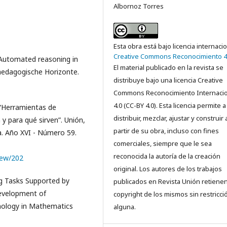
Albornoz Torres
Esta obra está bajo licencia internaci
Creative Commons Reconocimiento 4
), Automated reasoning in
El material publicado en la revista se
aedagogische Horizonte.
distribuye bajo una licencia Creative
Commons Reconocimiento Internacio
4.0 (CC-BY 4.0). Esta licencia permite a
, “Herramientas de
distribuir, mezclar, ajustar y construir 
 para qué sirven”. Unión,
partir de su obra, incluso con fines
. Año XVI - Número 59.
comerciales, siempre que le sea
reconocida la autoría de la creación
iew/202
original. Los autores de los trabajos
ing Tasks Supported by
publicados en Revista Unión retienen
evelopment of
copyright de los mismos sin restricci
hnology in Mathematics
alguna.