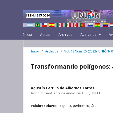
Inicio
Actual
Archivos
Acerca de
Av
Inicio
/
Archivos
/
Vol. 18 Núm. 65 (2022): UNIÓN-
Transformando polígonos: a
Agustín Carrillo de Albornoz Torres
Instituto GeoGebra de Andalucía, FESP, FISEM
polígono, perímetro, área
Palabras clave: