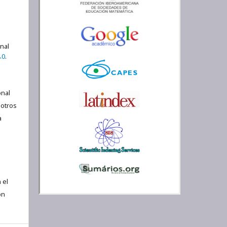
onal
.0
.
nal
 otros
a
 el
ón