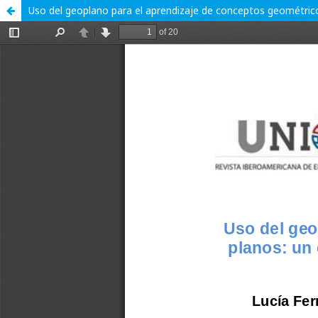
Uso del geoplano para el aprendizaje de conceptos geométrico