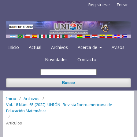
Registrarse
Entrar
Inicio
Actual
Archivos
Acerca de
Avisos
Novedades
Contacto
Buscar
Inicio
/
Archivos
/
Vol. 18 Núm. 65 (2022): UNIÓN- Revista Iberoamericana de
Educación Matemática
/
Artículos