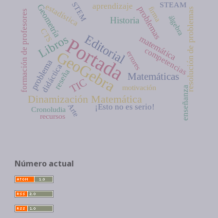
STEAM
STEM
aprendizaje
estadística
Geometría
problemas
firma
resolución de problemas
formación de profesores
álgebra
Historia
CTS
Editorial
Libros
matemática
Portada
competencias
GeoGebra
errores
problema
didáctica
reseña
Matemáticas
TIC
motivación
enseñanza
Dinamización Matemática
Arte
¡Esto no es serio!
Cronoludia
recursos
Número actual