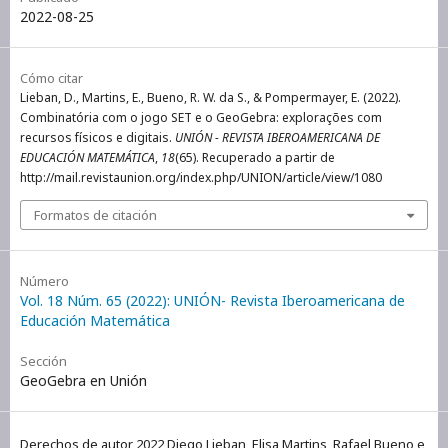
2022-08-25
Cómo citar
Lieban, D., Martins, E., Bueno, R. W. da S., & Pompermayer, E. (2022).
Combinatória com o jogo SET e o GeoGebra: explorações com
recursos físicos e digitais.
UNIÓN - REVISTA IBEROAMERICANA DE
EDUCACIÓN MATEMÁTICA
,
18
(65). Recuperado a partir de
http://mail.revistaunion.org/index.php/UNION/article/view/1080
Formatos de citación
Número
Vol. 18 Núm. 65 (2022): UNIÓN- Revista Iberoamericana de
Educación Matemática
Sección
GeoGebra en Unión
Derechos de autor 2022 Diego Lieban, Elisa Martins, Rafael Bueno e