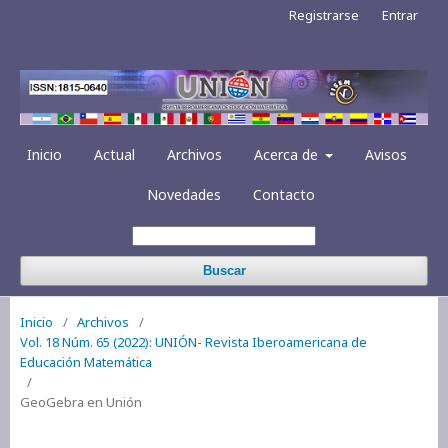
Registrarse
Entrar
Inicio
Actual
Archivos
Acerca de
Avisos
Novedades
Contacto
Buscar
Inicio
/
Archivos
/
Vol. 18 Núm. 65 (2022): UNIÓN- Revista Iberoamericana de
Educación Matemática
/
GeoGebra en Unión