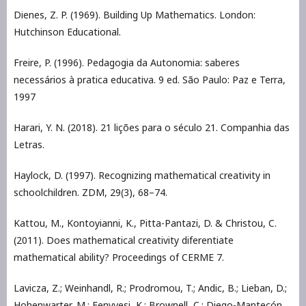
Dienes, Z. P. (1969). Building Up Mathematics. London:
Hutchinson Educational.
Freire, P. (1996). Pedagogia da Autonomia: saberes
necessários à pratica educativa. 9 ed. São Paulo: Paz e Terra,
1997
Harari, Y. N. (2018). 21 lições para o século 21. Companhia das
Letras.
Haylock, D. (1997). Recognizing mathematical creativity in
schoolchildren. ZDM, 29(3), 68–74.
Kattou, M., Kontoyianni, K., Pitta-Pantazi, D. & Christou, C.
(2011). Does mathematical creativity diferentiate
mathematical ability? Proceedings of CERME 7.
Lavicza, Z.; Weinhandl, R.; Prodromou, T.; Andic, B.; Lieban, D.;
Hohenwarter, M.; Fenyvesi, K.; Brownell, C.; Diego-Mantecón,