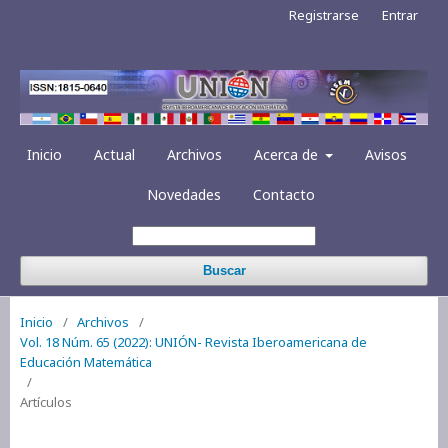
Registrarse
Entrar
Inicio
Actual
Archivos
Acerca de
Avisos
Novedades
Contacto
Buscar
Inicio
/
Archivos
/
Vol. 18 Núm. 65 (2022): UNIÓN- Revista Iberoamericana de
Educación Matemática
/
Artículos