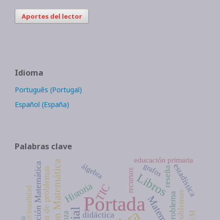
Aportes del lector
Idioma
Português (Portugal)
Español (España)
Palabras clave
educación primaria
Dinamización Matemática
Educación Matemática
grafos
álgebra
estadística
reseña
resolución de problemas
recursos
Libros
Historia
TIC
proporcionalidad
problemas
problema
Portada
Matemáticas
didáctica