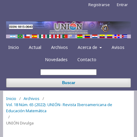
Registrarse
Entrar
Inicio
Actual
Archivos
Acerca de
Avisos
Novedades
Contacto
Buscar
Inicio
/
Archivos
/
Vol. 18 Núm. 65 (2022): UNIÓN- Revista Iberoamericana de
Educación Matemática
/
UNIÓN Divulga