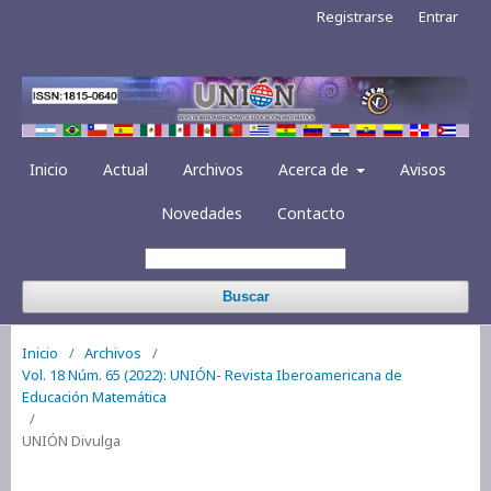
Registrarse
Entrar
Inicio
Actual
Archivos
Acerca de
Avisos
Novedades
Contacto
Buscar
Inicio
/
Archivos
/
Vol. 18 Núm. 65 (2022): UNIÓN- Revista Iberoamericana de
Educación Matemática
/
UNIÓN Divulga