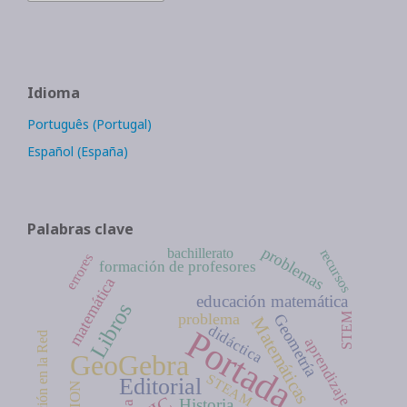
Idioma
Português (Portugal)
Español (España)
Palabras clave
problemas
bachillerato
recursos
errores
formación de profesores
matemática
educación matemática
Libros
problema
Geometría
STEM
Matemáticas
didáctica
Portada
Educación en la Red
aprendizaje
GeoGebra
STEAM
Editorial
Historia