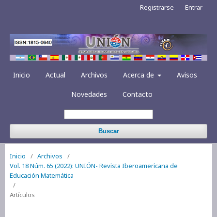
Registrarse
Entrar
Inicio
Actual
Archivos
Acerca de
Avisos
Novedades
Contacto
Buscar
Inicio
/
Archivos
/
Vol. 18 Núm. 65 (2022): UNIÓN- Revista Iberoamericana de
Educación Matemática
/
Artículos