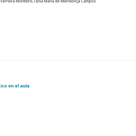
do Ferreira Monteiro,Tânia Maria de Mendonça Campos
co en el aula