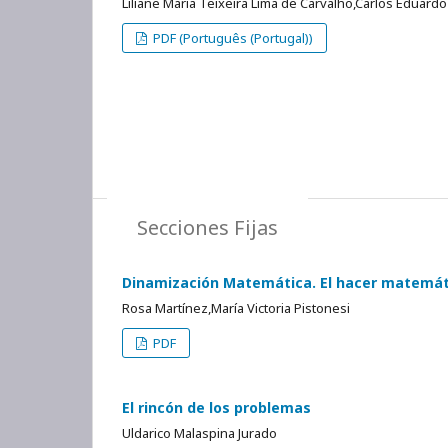
Liliane Maria Teixeira Lima de Carvalho,Carlos Eduar
PDF (Português (Portugal))
Secciones Fijas
Dinamización Matemática. El hacer matemáti
Rosa Martínez,María Victoria Pistonesi
PDF
El rincón de los problemas
Uldarico Malaspina Jurado