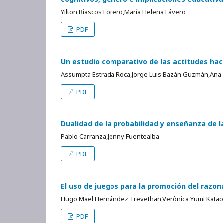
Yilton Riascos Forero,María Helena Fávero
PDF
Un estudio comparativo de las actitudes hac
Assumpta Estrada Roca,Jorge Luis Bazán Guzmán,Ana 
PDF
Dualidad de la probabilidad y enseñanza de l
Pablo Carranza,Jenny Fuentealba
PDF
El uso de juegos para la promoción del razon
Hugo Mael Hernández Trevethan,Verônica Yumi Kataoka
PDF