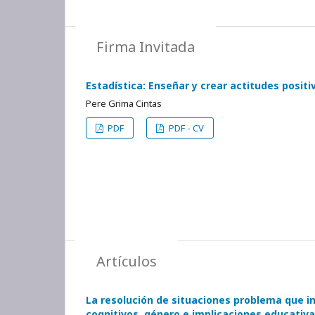
Firma Invitada
Estadística: Enseñar y crear actitudes positi
Pere Grima Cintas
PDF
PDF - CV
Artículos
La resolución de situaciones problema que in
cognitivos, género e implicaciones educativ