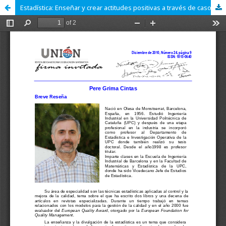
Estadística: Enseñar y crear actitudes positivas a través de casos prácticos