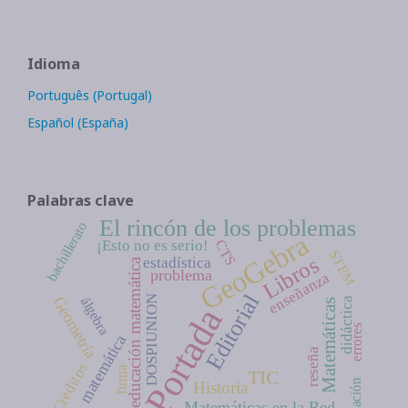
Idioma
Português (Portugal)
Español (España)
Palabras clave
El rincón de los problemas
bachillerato
GeoGebra
¡Esto no es serio!
CTS
STEM
Libros
estadística
educación matemática
problema
enseñanza
Editorial
Geometría
DOSPIUNION
álgebra
didáctica
Matemáticas
Portada
errores
matemática
reseña
Créditos
firma
TIC
Historia
Matemáticas en la Red