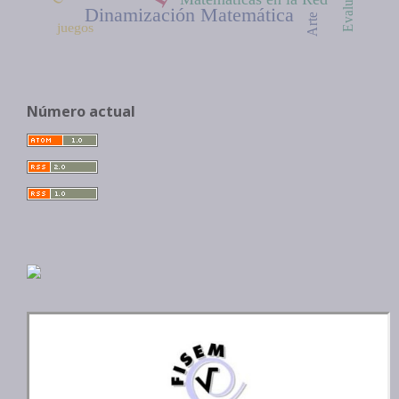
Evaluación
Dinamización Matemática
Arte
juegos
Número actual