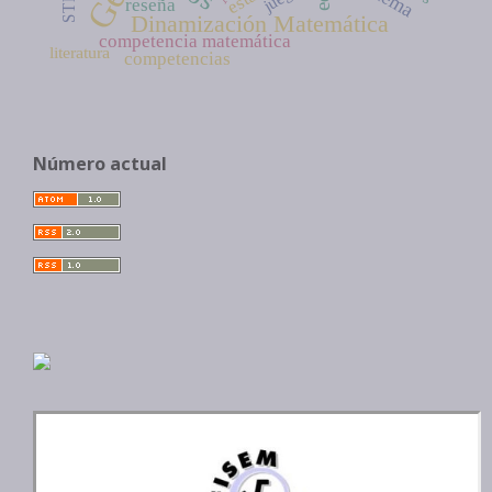
reseña
Dinamización Matemática
competencia matemática
literatura
competencias
Número actual