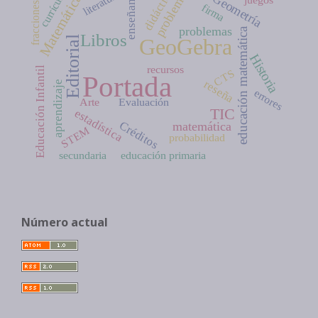
didáctica
Matemáticas
enseñanza
literatura
currículo
problema
Geometría
fracciones
firma
problemas
educación matemática
Libros
GeoGebra
Editorial
Historia
recursos
Educación Infantil
CTS
Portada
reseña
aprendizaje
errores
Arte
Evaluación
TIC
estadística
Créditos
matemática
STEM
probabilidad
secundaria
educación primaria
Número actual