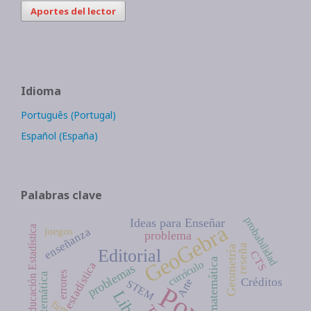
Aportes del lector
Idioma
Português (Portugal)
Español (España)
Palabras clave
probabilidad
Ideas para Enseñar
GeoGebra
Educación Estadística
enseñanza
juegos
problema
reseña
Geometría
Editorial
CTS
matemática
currículo
estadística
problemas
errores
Créditos
Arte
STEM
firma