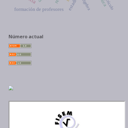
estadística
currículo
álgebra
formación de profesores
Número actual