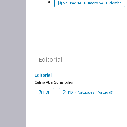
Volume 14 - Número 54 - Diciembr
Editorial
Editorial
Celina Abar,Sonia Igliori
PDF
PDF (Português (Portugal))