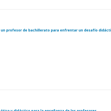
n profesor de bachillerato para enfrentar un desafío didáct
tico y didáctico para la enseñanza de los profesores