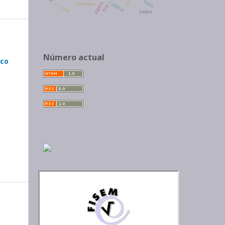
TIC
firma
Créditos
álgebra
STEAM
fracciones
Arte
juegos
Número actual
ico