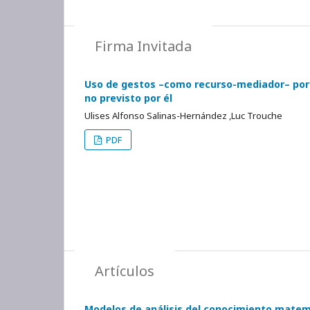
Firma Invitada
Uso de gestos –como recurso-mediador– por u
no previsto por él
Ulises Alfonso Salinas-Hernández ,Luc Trouche
PDF
Artículos
Modelos de análisis del conocimiento matemá