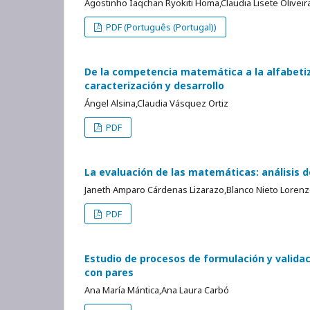
Agostinho Iaqchan Ryokiti Homa,Claudia Lisete Olivei
PDF (Português (Portugal))
De la competencia matemática a la alfabetiza
caracterización y desarrollo
Ángel Alsina,Claudia Vásquez Ortiz
PDF
La evaluación de las matemáticas: análisis d
Janeth Amparo Cárdenas Lizarazo,Blanco Nieto Lorenz
PDF
Estudio de procesos de formulación y valida
con pares
Ana María Mántica,Ana Laura Carbó