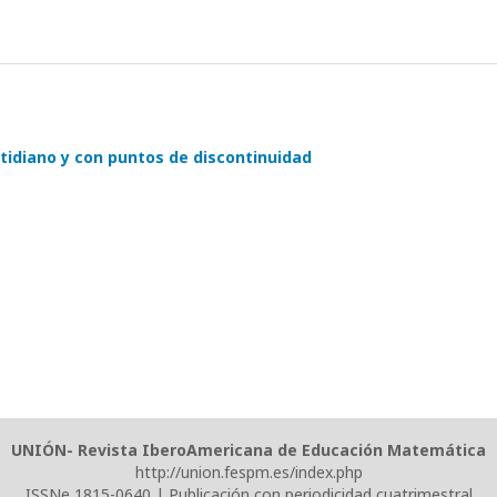
tidiano y con puntos de discontinuidad
UNIÓN- Revista IberoAmericana de Educación Matemática
http://union.fespm.es/index.php
ISSNe 1815-0640 | Publicación con periodicidad cuatrimestral