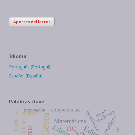
Aportes del lector
Idioma
Português (Portugal)
Español (España)
Palabras clave
errores
competencias
motivación
didáctica
estadística
recursos
Enseñanza
GeoGebra
problema
Matemáticas
aprendizaje
Libros
Editorial
TIC
STEM