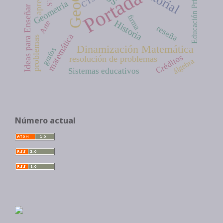
Educación Primaria
Portada
CTS
Geometría
Ideas para Enseñar
firma
Historia
Arte
reseña
matemática
problemas
Dinamización Matemática
grafos
Créditos
resolución de problemas
álgebra
Sistemas educativos
Número actual