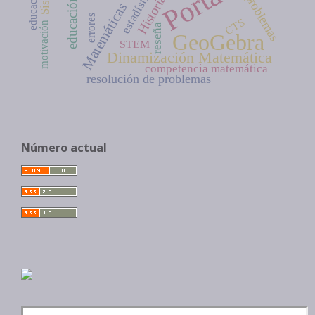
Portada
estadística
problemas
Historia
Matemáticas
errores
CTS
motivación
reseña
GeoGebra
STEM
Dinamización Matemática
competencia matemática
resolución de problemas
Número actual