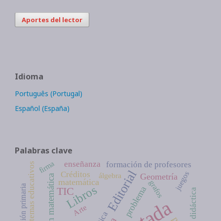
Aportes del lector
Idioma
Português (Portugal)
Español (España)
Palabras clave
firma
enseñanza
formación de profesores
Sistemas educativos
Editorial
Créditos
juegos
álgebra
Geometría
educación matemática
matemática
grafos
Libros
educación primaria
problema
TIC
didáctica
Arte