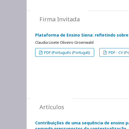
Firma Invitada
Plataforma de Ensino Siena: refletindo sobr
Claudia Lisete Oliveiro Groenwald
PDF (Português (Portugal))
PDF - CV (Po
Artículos
Contribuições de uma sequência de ensino p
segundo pressupostos da contextualização