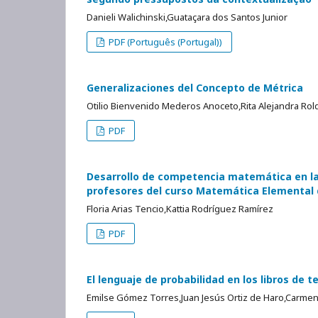
Danieli Walichinski,Guataçara dos Santos Junior
PDF (Português (Portugal))
Generalizaciones del Concepto de Métrica
Otilio Bienvenido Mederos Anoceto,Rita Alejandra Ro
PDF
Desarrollo de competencia matemática en la
profesores del curso Matemática Elemental d
Floria Arias Tencio,Kattia Rodríguez Ramírez
PDF
El lenguaje de probabilidad en los libros de 
Emilse Gómez Torres,Juan Jesús Ortiz de Haro,Carmen