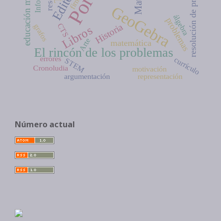
educación matemática
resolución de problemas
firma
GeoGebra
álgebra
problemas
CTS
Historia
grafos
Libros
Arte
matemática
El rincón de los problemas
errores
currículo
STEM
Cronoludia
motivación
argumentación
representación
Número actual