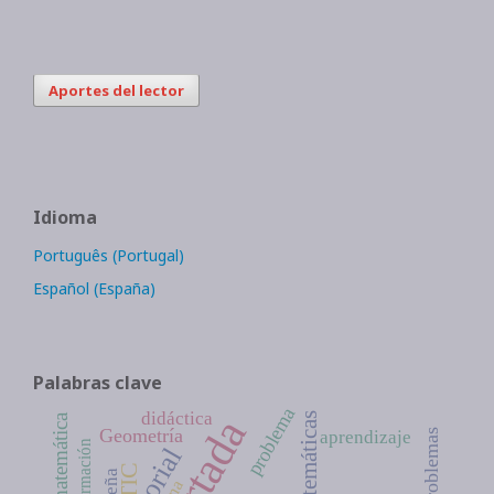
Aportes del lector
Idioma
Português (Portugal)
Español (España)
Palabras clave
problema
didáctica
Matemáticas
Portada
Geometría
aprendizaje
Información
Editorial
TIC
reseña