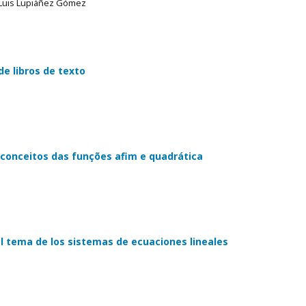
é Luis Lupiáñez Gómez
de libros de texto
conceitos das funções afim e quadrática
l tema de los sistemas de ecuaciones lineales