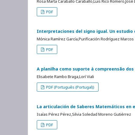
Rosa Marta Caraballo Caraballo,Luis Rico Romero,Jos
PDF
Interpretaciones del signo igual. Un estudio 
Mónica Ramírez García,Purificación Rodríguez Marcos
PDF
A planilha como suporte à compreensão dos 
Elisabete Rambo Braga,Lorí Viali
PDF (Português (Portugal))
La articulación de Saberes Matemáticos en e
Isaías Pérez Pérez,Silvia Soledad Moreno Gutiérrez
PDF