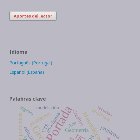
Aportes del lector
Idioma
Português (Portugal)
Español (España)
Palabras clave
Portada
recursos
álgebra
modelación
didáctica
Créditos
problemas
Matemáticas
enseñanza
Arte
CTS
problema
Geometría
TIC