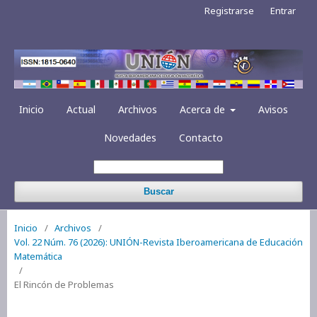
Registrarse
Entrar
Inicio
Actual
Archivos
Acerca de
Avisos
Novedades
Contacto
Buscar
Inicio
/
Archivos
/
Vol. 22 Núm. 76 (2026): UNIÓN-Revista Iberoamericana de Educación
Matemática
/
El Rincón de Problemas