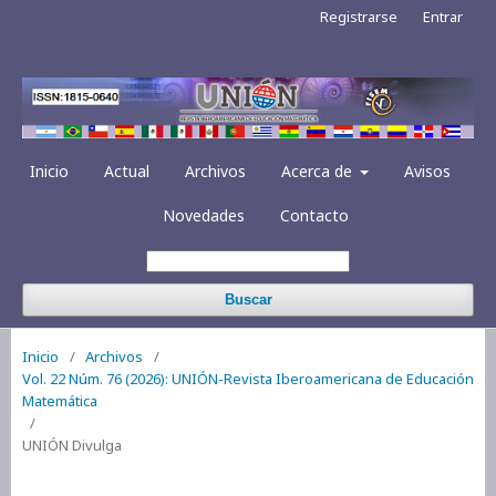
Registrarse
Entrar
Inicio
Actual
Archivos
Acerca de
Avisos
Novedades
Contacto
Buscar
Inicio
/
Archivos
/
Vol. 22 Núm. 76 (2026): UNIÓN-Revista Iberoamericana de Educación
Matemática
/
UNIÓN Divulga