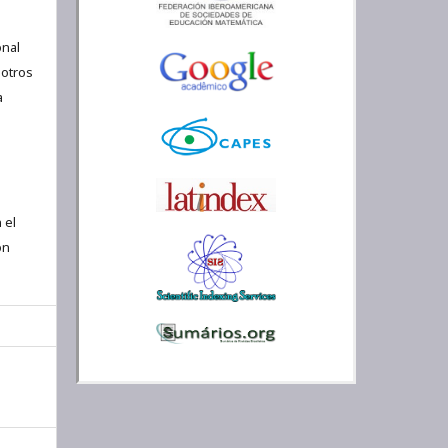
nal
 otros
a
 el
ón