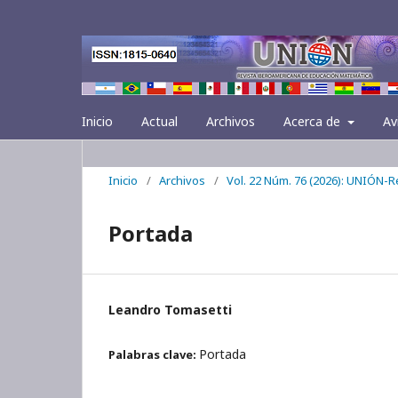
Inicio
Actual
Archivos
Acerca de
Av
Inicio
/
Archivos
/
Vol. 22 Núm. 76 (2026): UNIÓN-
Portada
Leandro Tomasetti
Portada
Palabras clave: