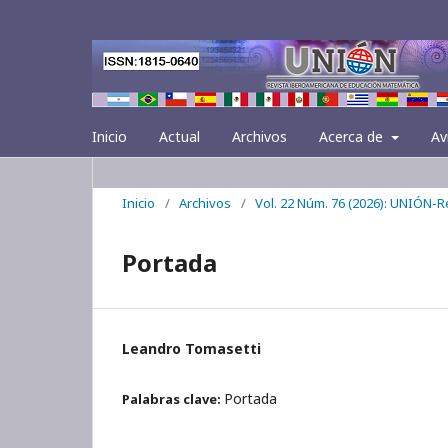
Inicio
Actual
Archivos
Acerca de
Av
Inicio
/
Archivos
/
Vol. 22 Núm. 76 (2026): UNIÓN-
Portada
Leandro Tomasetti
Portada
Palabras clave: