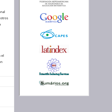
nal
 otros
a
 el
ón