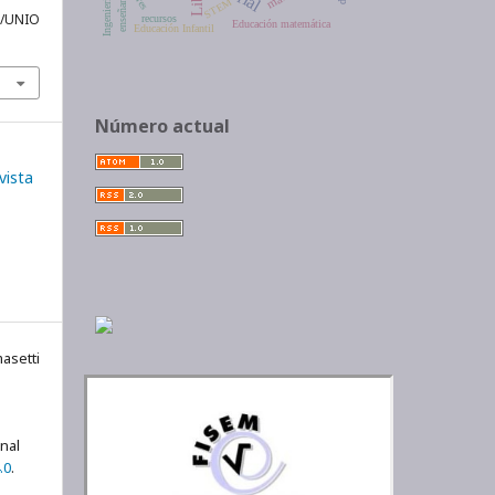
enseñanza
Ingeniería
STEM
hp/UNIO
recursos
Educación matemática
Educación Infantil
Número actual
vista
asetti
onal
.0
.