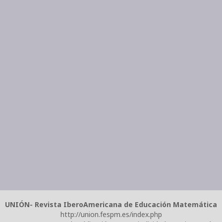
UNIÓN- Revista IberoAmericana de Educación Matemática
http://union.fespm.es/index.php