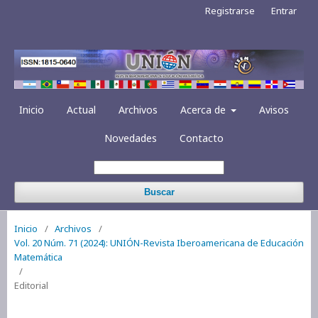
Registrarse
Entrar
Inicio
Actual
Archivos
Acerca de
Avisos
Novedades
Contacto
Buscar
Inicio
/
Archivos
/
Vol. 20 Núm. 71 (2024): UNIÓN-Revista Iberoamericana de Educación
Matemática
/
Editorial