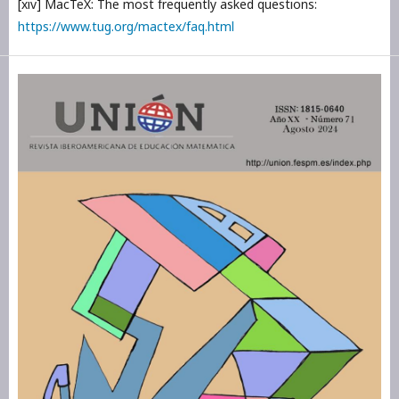
[xiv] MacTeX: The most frequently asked questions:
https://www.tug.org/mactex/faq.html