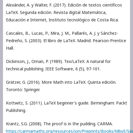
Alexánder, A. y Walter, F. (2017). Edición de textos científicos
LaTeX. Segunda edición. Revista digital Matemática,
Educación e Internet, Instituto tecnológico de Costa Rica.
Cascales, B., Lucas, P., Mira, J. M., Pallarés, A. J. y Sánchez-
Pedreño, S. (2003). El libro de LaTeX. Madrid: Pearson-Prentice
Hall.
Dickinson, J., Oman, P. (1989). Tex/LaTeX: A natural for
technical publishing. IEEE Software, 6 (5), 97-101.
Grätzer, G. (2016). More Math into LaTeX. Quinta edición.
Toronto: Springer.
Kottwitz, S. (2011). LaTeX beginner's guide. Birmingham: Packt
Publishing.
Krantz, S.G. (2008). The proof is in the pudding. CARMA.
https://carmamaths.org/resources/jon/Preprints/Books/MbyE/Se