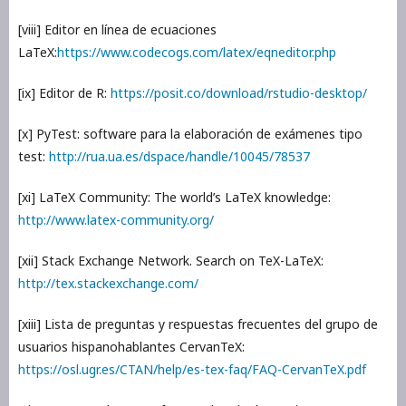
[viii] Editor en línea de ecuaciones
LaTeX:
https://www.codecogs.com/latex/eqneditor.php
[ix] Editor de R:
https://posit.co/download/rstudio-desktop/
[x] PyTest: software para la elaboración de exámenes tipo
test:
http://rua.ua.es/dspace/handle/10045/78537
[xi] LaTeX Community: The world’s LaTeX knowledge:
http://www.latex-community.org/
[xii] Stack Exchange Network. Search on TeX-LaTeX:
http://tex.stackexchange.com/
[xiii] Lista de preguntas y respuestas frecuentes del grupo de
usuarios hispanohablantes CervanTeX:
https://osl.ugr.es/CTAN/help/es-tex-faq/FAQ-CervanTeX.pdf