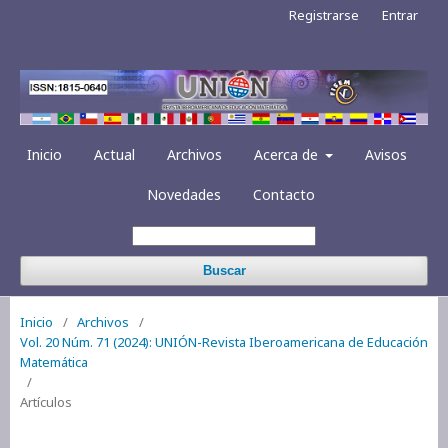
Registrarse
Entrar
Inicio
Actual
Archivos
Acerca de
Avisos
Novedades
Contacto
Buscar
Inicio
/
Archivos
/
Vol. 20 Núm. 71 (2024): UNIÓN-Revista Iberoamericana de Educación
Matemática
/
Artículos