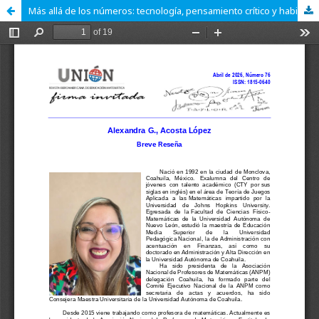
Más allá de los números: tecnología, pensamiento crítico y habilidades humanas en la educación matemática