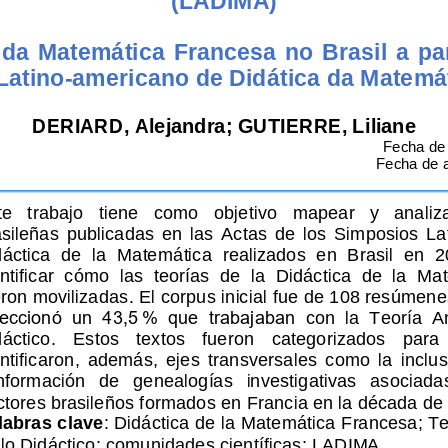
 da  Matemática  Francesa  no  Brasil  a  par
Latino
-
americano de Didática da Matemá
D
ERIARD, 
Alejandra
;
GUTIERRE
, Liliane
Fecha de 
Fecha de a
e   trabajo   tiene   como   objetivo
mapear   y   analiza
sileñas  publicadas  en  las 
Actas
de  los  Simposios  L
áctica  de  la 
Matemática  realizados  en  Brasil  en  2
ntificar  cómo  las  teorías  de  la  Didáctica  de  la  
eron mo
vilizadas. El corpus
inicial fue de 108 resúmene
eccionó  un  43,5 %  que  trabajaban
con  la  Teoría  A
áctico.   Estos   textos   fueron 
categorizados   para  
ntificaron
,  además, 
ejes  transversales  como  la  inclus
formación   de   genealogías   investigativas   asociadas 
ctores brasileños formados en 
Francia en la década de
labras clave
: Didáctica de la Matemática Francesa; Te
 lo Didáctico; comunidades científicas; LADIMA