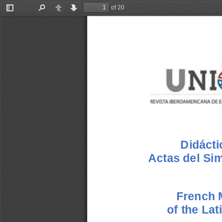
of 20
Toggle
Find
Previous
Next
Sidebar
Didácti
Actas del Si
French M
of the La