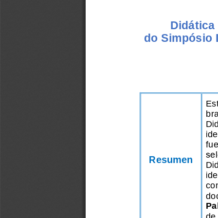
Didática 
do Simpósio 
Est
bra
Did
ide
fu
sel
Resumen
Did
ide
con
do
Pa
de