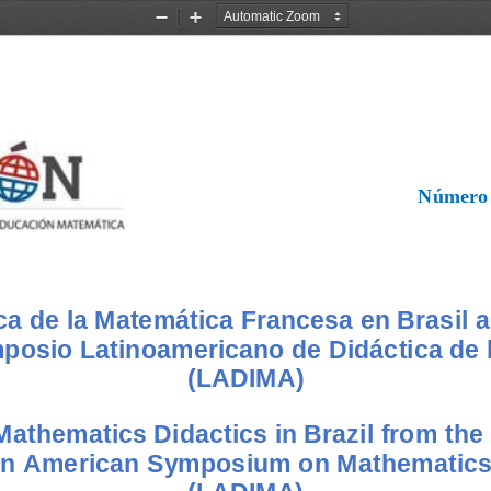
Zoom
Zoom
Out
In
Número
ca de la Matemática Francesa en Brasil a 
mposio Latinoamericano de Didáctica de 
(
LADIMA
)
athematics Didactics in Brazil from the
tin American Symposium on Mathematics 
(L
ADIMA)