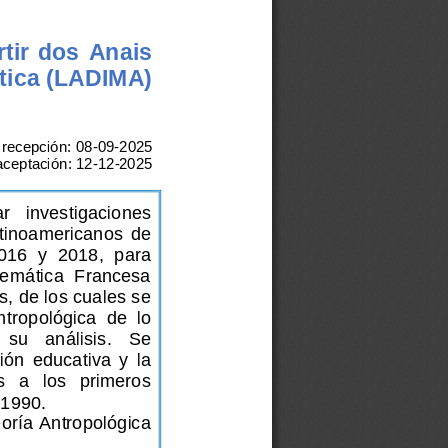
tir  dos 
A
nais
ti
ca 
(
LADIMA
)
recepción:
08
-
09
-
2025
ceptación:
12
-
12
-
2025
r   i
nvestigaciones 
atinoamericanos  de 
016  y  2018,  para 
Matemática  Francesa 
s, de los cuales se 
ntro
pológica  de  lo 
 su   análisis
.   Se 
ión  educativa  y 
la 
  a   los   primeros 
 1990.
oría Antropológica 