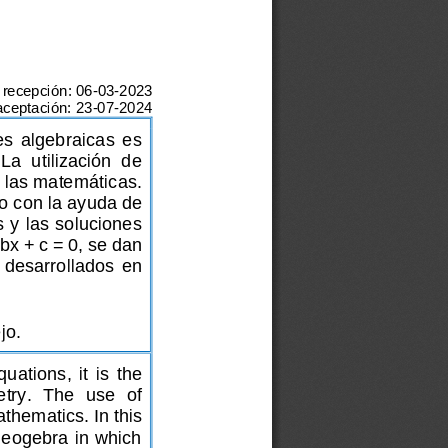
recepción:
06
-
03
-
2023
aceptación:
23
-
07
-
2024
s  algebraicas  es 
La  utilización  de 
 las matemáticas. 
 con la ayuda de 
 y las soluciones 
bx + c = 0, se dan 
desarrollados  en 
jo.
ations,  it  is  the 
try.  The  use  of 
thematics. In this 
Geogebra in which 