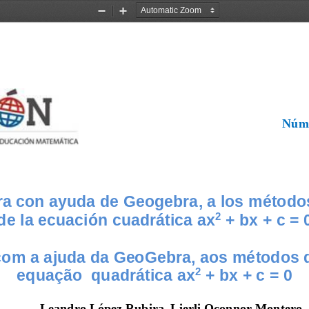
Zoom
Zoom
Out
In
Núm
a con ayuda de Geogebra, a los métodos
de la ecuación cuadrática ax
+ bx + c = 
2
om a ajuda da GeoGebra, aos métodos d
equação 
quadrática ax
+ bx + c = 0
2
L
eandro Ló
pez Rubira, L
ier
li Oconnor M
ontero