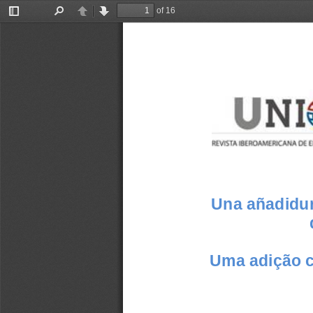
of 16
Toggle
Find
Previous
Next
Sidebar
Una añadidur
Uma adição c