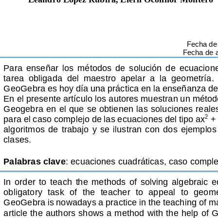
Fecha de 
Fecha de 
Para  enseñar  los  métodos  de  solución  de  ecuacione
tarea  obligada  del  maestro  apelar  a  la  geometría.  
GeoGebra es hoy día una práctica en la enseñanza de
En el presente artículo los 
autores
muestran un método
Geogebra en el que se obtienen las soluciones reales
para el caso complejo de las ecuaciones del tipo ax
+ 
2
algoritmos  de  trabajo  y  se  ilustran  con  dos  ejemplos
clases. 
Palabras clave
: 
ecuaciones cuadráticas, caso comple
In  order  to  teach  the  methods  of  solving  algebraic  equ
obligatory  task  of  the  teacher  to  appeal  to  geome
GeoGebra is nowadays a practice in the 
teaching of ma
article the authors shows a method with the help of 