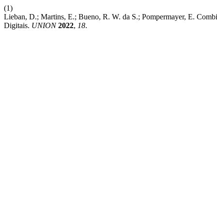
(1)
Lieban, D.; Martins, E.; Bueno, R. W. da S.; Pompermayer, E. Co
Digitais.
UNION
2022
,
18
.