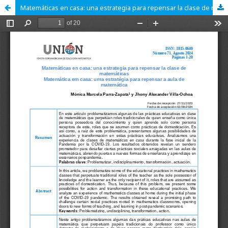
Matemáticas en casa: una estrategia para repensar la clase de matemáticas